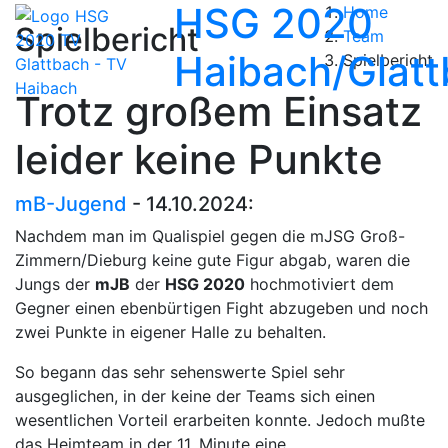
HSG 2020
Home
Spielbericht
Team
Haibach/Glat
Spielbericht
Trotz großem Einsatz
leider keine Punkte
mB-Jugend
- 14.10.2024:
Nachdem man im Qualispiel gegen die mJSG Groß-
Zimmern/Dieburg keine gute Figur abgab, waren die
Jungs der
mJB
der
HSG 2020
hochmotiviert dem
Gegner einen ebenbürtigen Fight abzugeben und noch
zwei Punkte in eigener Halle zu behalten.
So begann das sehr sehenswerte Spiel sehr
ausgeglichen, in der keine der Teams sich einen
wesentlichen Vorteil erarbeiten konnte. Jedoch mußte
das Heimteam in der 11. Minute eine