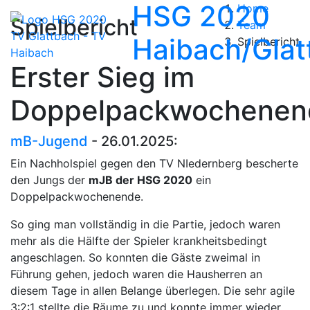
HSG 2020
Home
Spielbericht
Team
Haibach/Glat
Spielbericht
Erster Sieg im
Doppelpackwochenen
mB-Jugend
- 26.01.2025:
Ein Nachholspiel gegen den TV NIedernberg bescherte
den Jungs der
mJB der HSG 2020
ein
Doppelpackwochenende.
So ging man vollständig in die Partie, jedoch waren
mehr als die Hälfte der Spieler krankheitsbedingt
angeschlagen. So konnten die Gäste zweimal in
Führung gehen, jedoch waren die Hausherren an
diesem Tage in allen Belange überlegen. Die sehr agile
3:2:1 stellte die Räume zu und konnte immer wieder