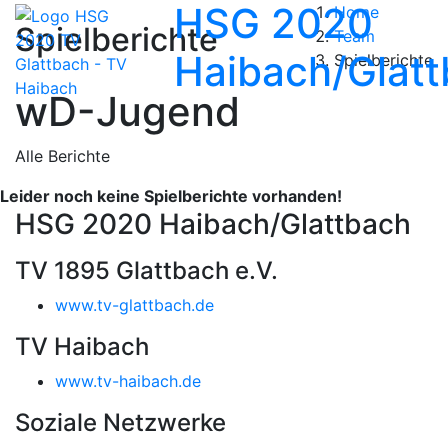
HSG 2020
Home
Spielberichte
Team
Haibach/Glat
Spielberichte
wD-Jugend
Alle Berichte
Leider noch keine Spielberichte vorhanden!
HSG 2020 Haibach/Glattbach
TV 1895 Glattbach e.V.
www.tv-glattbach.de
TV Haibach
www.tv-haibach.de
Soziale Netzwerke