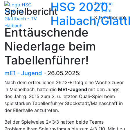
HSG 2020
Home
Spielbericht
Team
Haibach/Glat
Spielbericht
Enttäuschende
Niederlage beim
Tabellenführer!
mE1 - Jugend
- 26.05.2025:
Nach dem erfreulichen 26:13-Erfolg eine Woche zuvor
in Michelbach, hatte die
ME1-Jugend
mit den Jungs
des Jahrg. 2015 zum 3. u. letzten Quali-Spiel beim
spielstarken Tabellenführer Stockstadt/Mainaschaff in
der Ellerhalle anzutreten.
Bei der Spielweise 2x3:3 hatten beide Teams
Probleme ihren Spielrhythmus bis zum 4:3 (10. Min.) zu